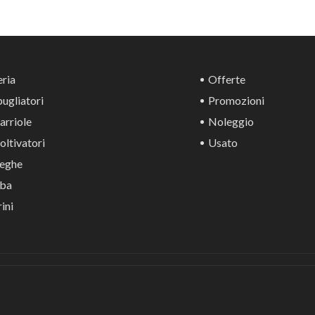
ria
Offerte
ugliatori
Promozioni
rriole
Noleggio
ltivatori
Usato
eghe
ba
ini