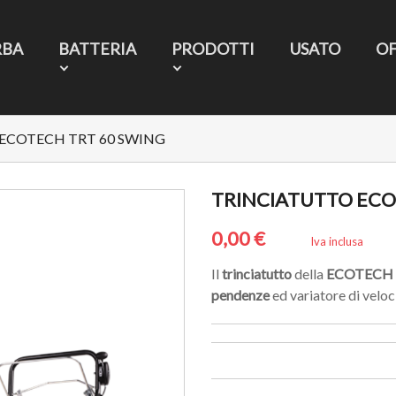
RBA
BATTERIA
PRODOTTI
USATO
O
ECOTECH TRT 60 SWING
TRINCIATUTTO ECO
0,00 €
Iva inclusa
Il
trinciatutto
della
ECOTECH
pendenze
ed variatore di veloc