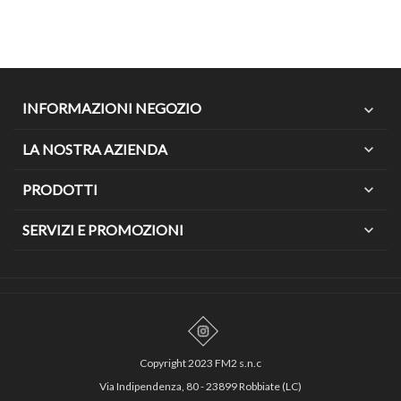
INFORMAZIONI NEGOZIO
expand_more
LA NOSTRA AZIENDA
expand_more
PRODOTTI
expand_more
SERVIZI E PROMOZIONI
expand_more
Copyright 2023 FM2 s.n.c
Via Indipendenza, 80 - 23899 Robbiate (LC)