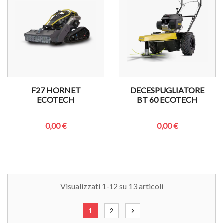
F27 HORNET
DECESPUGLIATORE
ECOTECH
BT 60 ECOTECH
0,00 €
0,00 €
Visualizzati 1-12 su 13 articoli
1
2
chevron_right