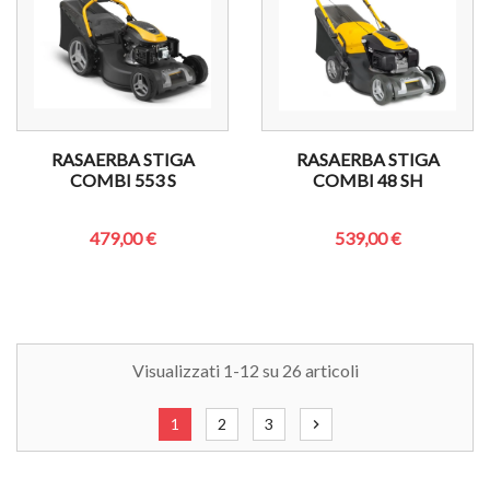
RASAERBA STIGA
RASAERBA STIGA
COMBI 553 S
COMBI 48 SH
479,00 €
539,00 €
Visualizzati 1-12 su 26 articoli
1
2
3
chevron_right