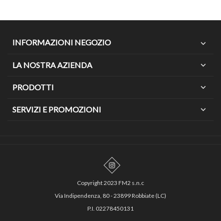
INFORMAZIONI NEGOZIO
expand_more
LA NOSTRA AZIENDA
expand_more
PRODOTTI
expand_more
SERVIZI E PROMOZIONI
expand_more
Copyright 2023 FM2 s.n.c
Via Indipendenza, 80 - 23899 Robbiate (LC)
P.I. 02278450131