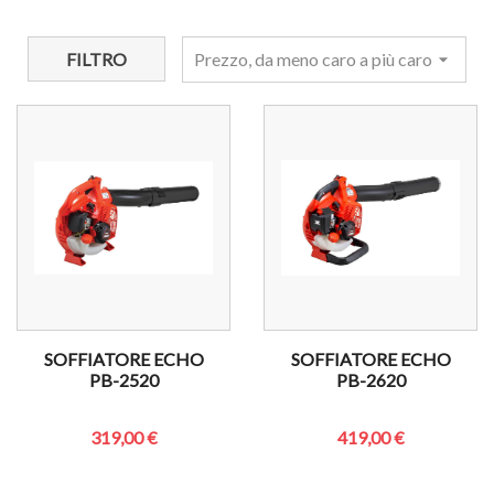
FILTRO
Prezzo, da meno caro a più caro
arrow_drop_down
SOFFIATORE ECHO
SOFFIATORE ECHO
PB-2520
PB-2620
319,00 €
419,00 €