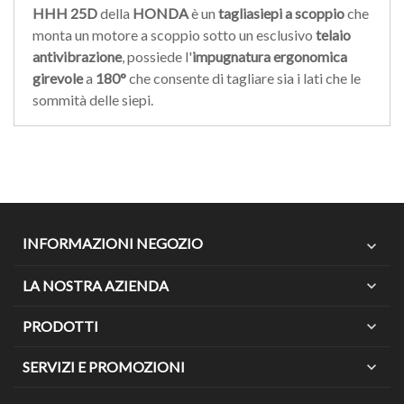
HHH 25D
della
HONDA
è un
tagliasiepi
a scoppio
che
monta un motore a scoppio sotto un esclusivo
telaio
antivibrazione
, possiede l'
impugnatura ergonomica
girevole
a
180°
che consente di tagliare sia i lati che le
sommità delle siepi.
INFORMAZIONI NEGOZIO
expand_more
LA NOSTRA AZIENDA
expand_more
PRODOTTI
expand_more
SERVIZI E PROMOZIONI
expand_more