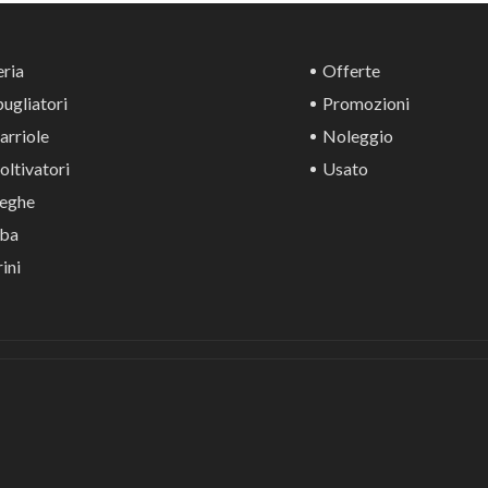
ria
Offerte
ugliatori
Promozioni
rriole
Noleggio
ltivatori
Usato
eghe
ba
ini