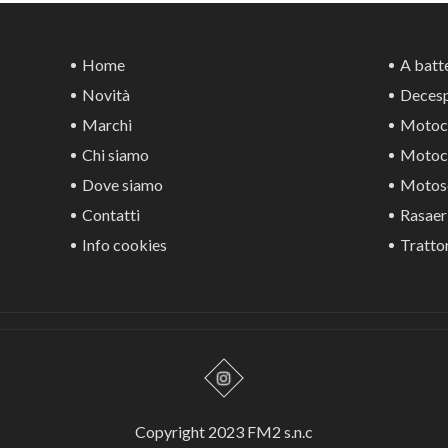
Home
A batte
Novità
Decesp
Marchi
Motoca
Chi siamo
Motoco
Dove siamo
Motos
Contatti
Rasaer
Info cookies
Trattor
Copyright 2023 FM2 s.n.c