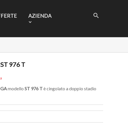
FFERTE
AZIENDA
ST 976 T
sa
IGA
modello
ST 976 T
è cingolato a doppio stadio