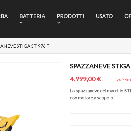
RBA
BATTERIA
PRODOTTI
USATO
O
ANEVE STIGA ST 976 T
SPAZZANEVE STIGA 
4.999,00 €
Iva inclu
Lo
spazzaneve
del marchio
ST
con motore a scoppio.