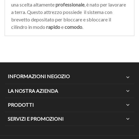
una scelta altamente
professionale
, è nato per lavorare
a terra. Questo attrezzo possiede il sistema con
brevetto depositato per bloccare e sbloccare il
cilindro in modo
rapido
e
comodo
.
INFORMAZIONI NEGOZIO
expand_more
LA NOSTRA AZIENDA
expand_more
PRODOTTI
expand_more
SERVIZI E PROMOZIONI
expand_more