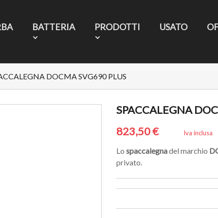
RBA
BATTERIA
PRODOTTI
USATO
O
ACCALEGNA DOCMA SVG690 PLUS
SPACCALEGNA DOC
823,50 €
Iva inclusa
Lo
spaccalegna
del marchio
D
privato.