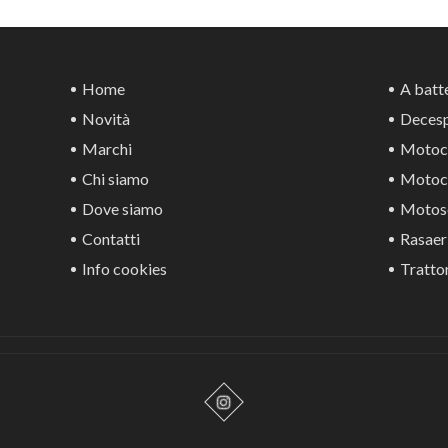
Home
A batte
Novità
Decesp
Marchi
Motoca
Chi siamo
Motoco
Dove siamo
Motos
Contatti
Rasaer
Info cookies
Trattor