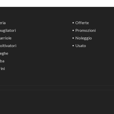
ria
Offerte
ugliatori
Promozioni
rriole
Noleggio
ltivatori
Usato
eghe
ba
ini