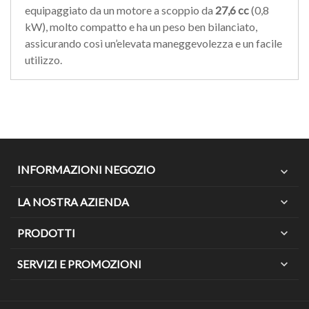
equipaggiato da un motore a scoppio da
27,6 cc
(0,8
kW), molto compatto e ha un peso ben bilanciato,
assicurando così un’elevata maneggevolezza e un facile
utilizzo.
INFORMAZIONI NEGOZIO
expand_more
LA NOSTRA AZIENDA
expand_more
PRODOTTI
expand_more
SERVIZI E PROMOZIONI
expand_more