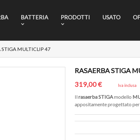
RBA
BATTERIA
PRODOTTI
USATO
O
 STIGA MULTICLIP 47
RASAERBA STIGA MU
319,00 €
Iva inclusa
Il
rasaerba
STIGA
modello
MU
appositamente progettato per 