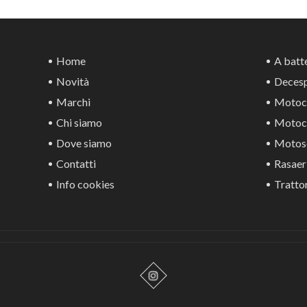
Home
A batte
Novità
Decesp
Marchi
Motoca
Chi siamo
Motoco
Dove siamo
Motos
Contatti
Rasaer
Info cookies
Trattor