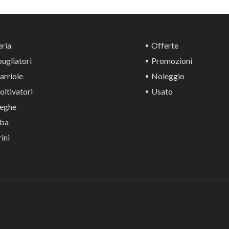
ria
Offerte
ugliatori
Promozioni
rriole
Noleggio
ltivatori
Usato
eghe
ba
ini