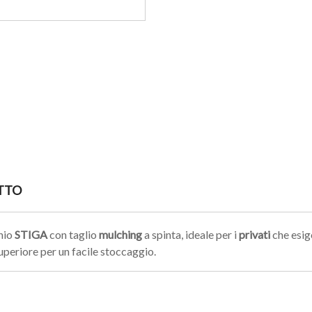
TTO
hio
STIGA
con taglio
mulching
a spinta, ideale per i
privati
che esig
superiore per un facile stoccaggio.