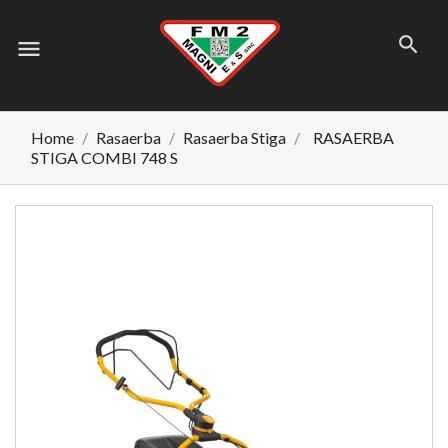
menu
Home
Rasaerba
Rasaerba Stiga
RASAERBA
STIGA COMBI 748 S