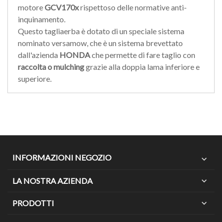
motore
GCV170x
rispettoso delle normative anti-
inquinamento.
Questo tagliaerba è dotato di un speciale sistema
nominato versamow, che è un sistema brevettato
dall'azienda
HONDA
che permette di fare taglio con
raccolta o mulching
grazie alla doppia lama inferiore e
superiore.
INFORMAZIONI NEGOZIO
expand_more
LA NOSTRA AZIENDA
expand_more
PRODOTTI
expand_more