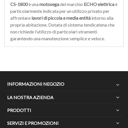
CS-1800
è una
motosega
del marchio
ECHO
elettrica
è
particolarmente indicata per un utilizzo privato per
affrontare
lavori di piccola e media entità
intorno alla
propria ab­itazione. Dotata di sistema tendicatena che
non richiede l’utilizzo di particolari strumenti
garantendo una manutenzione semplice e veloce.
INFORMAZIONI NEGOZIO
expand_more
LA NOSTRA AZIENDA
expand_more
PRODOTTI
expand_more
SERVIZI E PROMOZIONI
expand_more