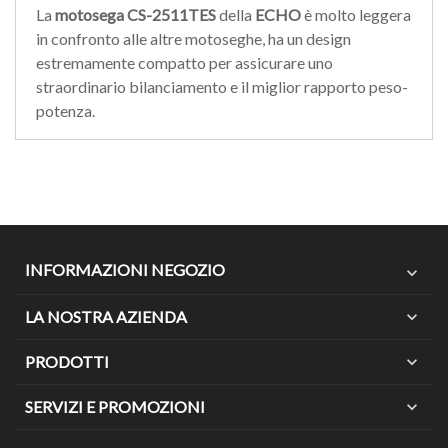
La
motosega CS-2511TES
della
ECHO
è molto leggera
in confronto alle altre motoseghe, ha un design
estremamente compatto per assicurare uno
straordinario bilanciamento e il miglior rapporto peso-
potenza.
INFORMAZIONI NEGOZIO
expand_more
LA NOSTRA AZIENDA
expand_more
PRODOTTI
expand_more
SERVIZI E PROMOZIONI
expand_more