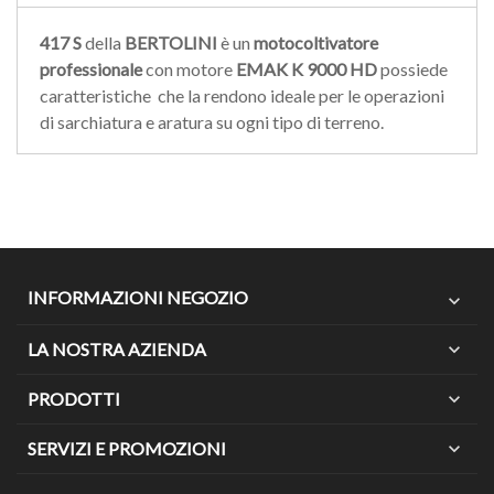
417 S
della
BERTOLINI
è un
motocoltivatore
professionale
con motore
EMAK K 9000 HD
possiede
caratteristiche che la rendono ideale per le operazioni
di sarchiatura e aratura su ogni tipo di terreno.
INFORMAZIONI NEGOZIO
expand_more
LA NOSTRA AZIENDA
expand_more
PRODOTTI
expand_more
SERVIZI E PROMOZIONI
expand_more