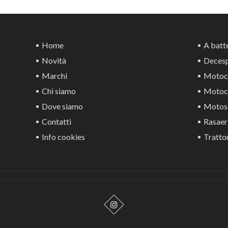
Home
A batte
Novità
Decesp
Marchi
Motoca
Chi siamo
Motoco
Dove siamo
Motos
Contatti
Rasaer
Info cookies
Trattor