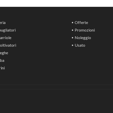
ria
Offerte
ugliatori
Promozioni
rriole
Noleggio
ltivatori
Usato
eghe
ba
ini