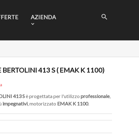
FFERTE
AZIENDA
ERTOLINI 413 S ( EMAK K 1100)
sa
OLINI
413 S
è progettata per l'utilizzo
professionale
,
iù
impegnativi
, motorizzato
EMAK K 1100
.