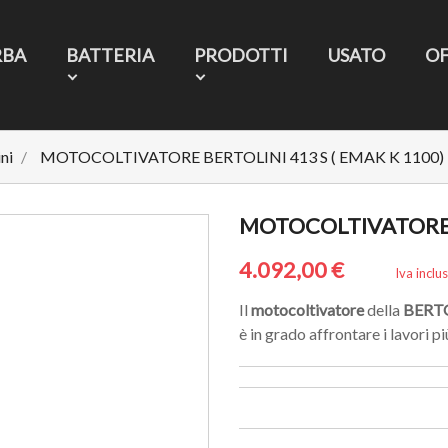
RBA
BATTERIA
PRODOTTI
USATO
O
ni
MOTOCOLTIVATORE BERTOLINI 413 S ( EMAK K 1100)
MOTOCOLTIVATORE B
4.092,00 €
Iva inclu
Il
motocoltivatore
della
BERT
è in grado affrontare i lavori p