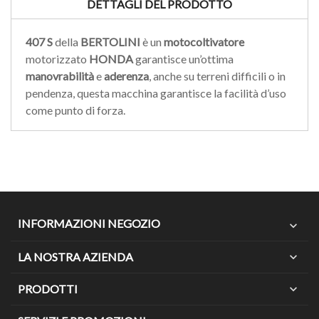
DETTAGLI DEL PRODOTTO
407 S
della
BERTOLINI
è un
motocoltivatore
motorizzato
HONDA
garantisce un’ottima
manovrabilità
e
aderenza
, anche su terreni difficili o in
pendenza, questa macchina garantisce la facilità d’uso
come punto di forza.
INFORMAZIONI NEGOZIO
expand_more
LA NOSTRA AZIENDA
expand_more
PRODOTTI
expand_more