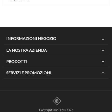
INFORMAZIONI NEGOZIO
expand_more
LA NOSTRA AZIENDA
expand_more
PRODOTTI
expand_more
SERVIZI E PROMOZIONI
expand_more
Copyright 2023 FM2 s.n.c