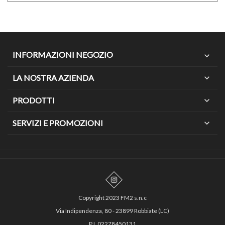
INFORMAZIONI NEGOZIO
expand_more
LA NOSTRA AZIENDA
expand_more
PRODOTTI
expand_more
SERVIZI E PROMOZIONI
expand_more
Copyright 2023 FM2 s.n.c
Via Indipendenza, 80 - 23899 Robbiate (LC)
P.I. 02278450131