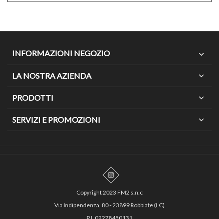
INFORMAZIONI NEGOZIO
expand_more
LA NOSTRA AZIENDA
expand_more
PRODOTTI
expand_more
SERVIZI E PROMOZIONI
expand_more
Copyright 2023 FM2 s.n.c
Via Indipendenza, 80 - 23899 Robbiate (LC)
P.I. 02278450131