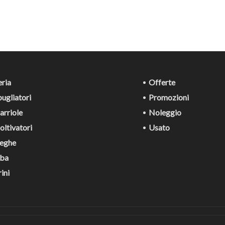
ria
Offerte
ugliatori
Promozioni
rriole
Noleggio
ltivatori
Usato
eghe
ba
ini