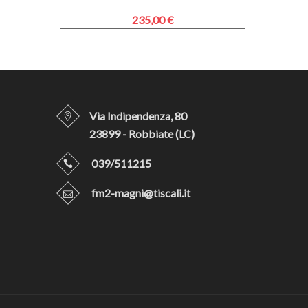
235,00 €
Via Indipendenza, 80
23899 - Robbiate (LC)
039/511215
fm2-magni@tiscali.it