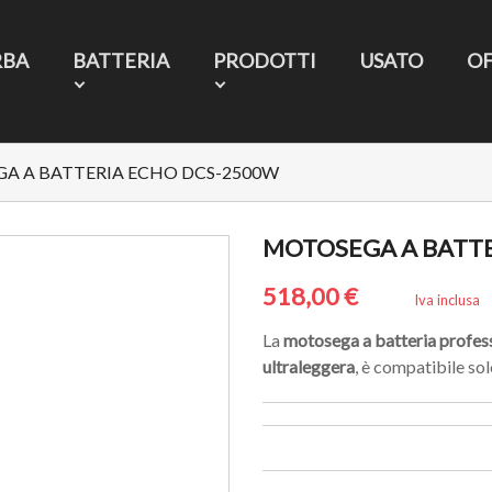
RBA
BATTERIA
PRODOTTI
USATO
O
A A BATTERIA ECHO DCS-2500W
MOTOSEGA A BATTE
518,00 €
Iva inclusa
La
motosega a batteria profes
ultraleggera
, è compatibile sol