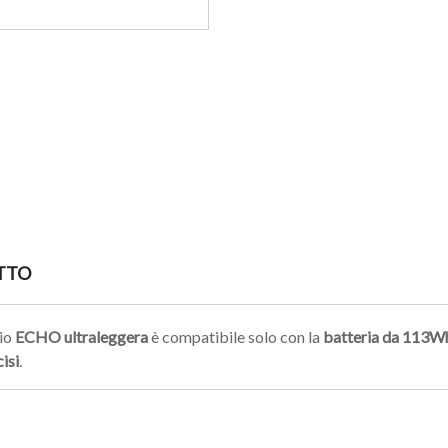
TTO
io
ECHO
ultraleggera
è compatibile solo con la
batteria da 113W
isi
.