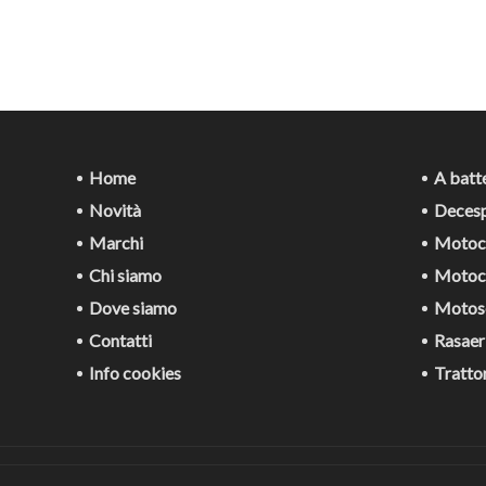
Home
A batte
Novità
Decesp
Marchi
Motoca
Chi siamo
Motoco
Dove siamo
Motos
Contatti
Rasaer
Info cookies
Trattor