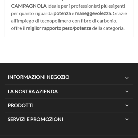
CAMPAGNOLA
ideale per i professionisti più esigenti
per quanto riguarda
potenza
e
maneggevolezza
. Grazie
all’impiego di tecnopolimero con fibre di carbonio,
offre il
miglior rapporto peso/potenza
della categoria.
INFORMAZIONI NEGOZIO
expand_more
LA NOSTRA AZIENDA
expand_more
PRODOTTI
expand_more
SERVIZI E PROMOZIONI
expand_more