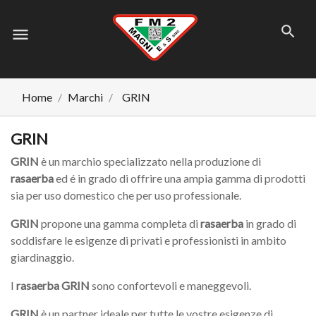
menu
Home
Marchi
GRIN
GRIN
GRIN
è un marchio specializzato nella produzione di
rasaerba
ed é in grado di offrire una ampia gamma di prodotti
sia per uso domestico che per uso professionale.
GRIN
propone una gamma completa di
rasaerba
in grado di
soddisfare le esigenze di privati e professionisti in ambito
giardinaggio.
I
rasaerba GRIN
sono confortevoli e maneggevoli.
GRIN
è un partner ideale per tutte le vostre esigenze di