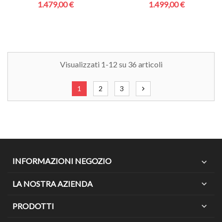
1.479,00 €
1.499,00 €
Visualizzati 1-12 su 36 articoli
1
2
3
chevron_right
INFORMAZIONI NEGOZIO
expand_more
LA NOSTRA AZIENDA
expand_more
PRODOTTI
expand_more