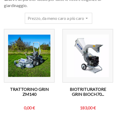
giardinaggio.
Prezzo, da meno caro a più caro
arrow_drop_down
TRATTORINO GRIN
BIOTRITURATORE
ZM140
GRIN BIOCH70...
0,00 €
183,00 €