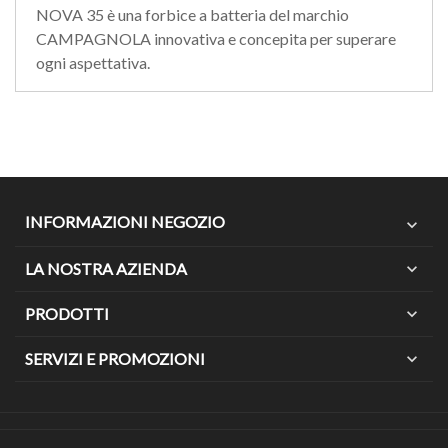
NOVA 35 è una forbice a batteria del marchio
CAMPAGNOLA innovativa e concepita per superare
ogni aspettativa.
INFORMAZIONI NEGOZIO
expand_more
LA NOSTRA AZIENDA
expand_more
PRODOTTI
expand_more
SERVIZI E PROMOZIONI
expand_more