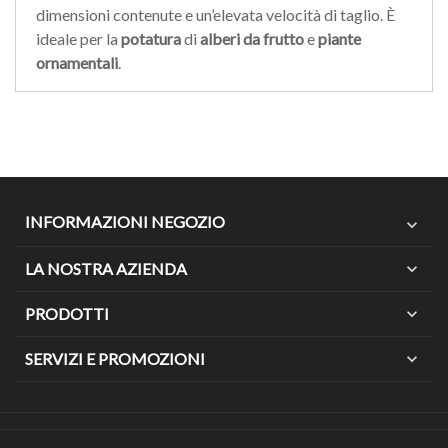
dimensioni contenute e un’elevata velocità di taglio. È
ideale per la
potatura
di
alberi da frutto
e
piante
ornamentali
.
INFORMAZIONI NEGOZIO
expand_more
LA NOSTRA AZIENDA
expand_more
PRODOTTI
expand_more
SERVIZI E PROMOZIONI
expand_more